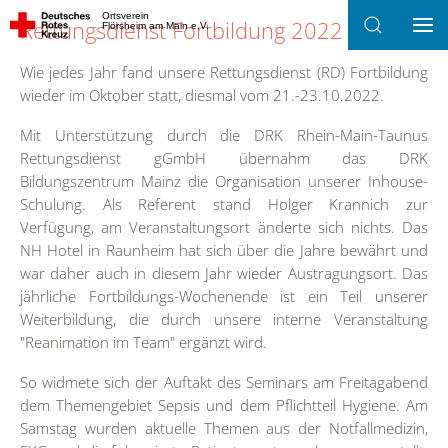
Ortsverein
Rettungsdienst Fortbildung 2022
Flörsheim am Main e.V.
Zum Hauptinhalt springen
Wie jedes Jahr fand unsere Rettungsdienst (RD) Fortbildung
wieder im Oktober statt, diesmal vom 21.-23.10.2022.
Mit Unterstützung durch die DRK Rhein-Main-Taunus
Rettungsdienst gGmbH übernahm das DRK
Bildungszentrum Mainz die Organisation unserer Inhouse-
Schulung. Als Referent stand Holger Krannich zur
Verfügung, am Veranstaltungsort änderte sich nichts. Das
NH Hotel in Raunheim hat sich über die Jahre bewährt und
war daher auch in diesem Jahr wieder Austragungsort. Das
jährliche Fortbildungs-Wochenende ist ein Teil unserer
Weiterbildung, die durch unsere interne Veranstaltung
"Reanimation im Team" ergänzt wird.
So widmete sich der Auftakt des Seminars am Freitagabend
dem Themengebiet Sepsis und dem Pflichtteil Hygiene. Am
Samstag wurden aktuelle Themen aus der Notfallmedizin,