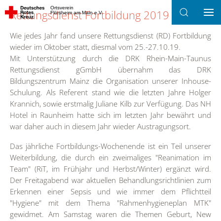
Ortsverein
Rettungsdienst Fortbildung 2019
Flörsheim am Main e.V.
Zum Hauptinhalt springen
Wie jedes Jahr fand unsere Rettungsdienst (RD) Fortbildung
wieder im Oktober statt, diesmal vom 25.-27.10.19.
Mit Unterstützung durch die DRK Rhein-Main-Taunus
Rettungsdienst gGmbH übernahm das DRK
Bildungszentrum Mainz die Organisation unserer Inhouse-
Schulung. Als Referent stand wie die letzten Jahre Holger
Krannich, sowie erstmalig Juliane Kilb zur Verfügung. Das NH
Hotel in Raunheim hatte sich im letzten Jahr bewährt und
war daher auch in diesem Jahr wieder Austragungsort.
Das jährliche Fortbildungs-Wochenende ist ein Teil unserer
Weiterbildung, die durch ein zweimaliges "Reanimation im
Team" (RiT, im Frühjahr und Herbst/Winter) ergänzt wird.
Der Freitagabend war aktuellen Behandlungsrichtlinien zum
Erkennen einer Sepsis und wie immer dem Pflichtteil
"Hygiene" mit dem Thema "Rahmenhygieneplan MTK"
gewidmet. Am Samstag waren die Themen Geburt, New