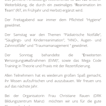
Weiterbildung, die durch ein zweimaliges "
R
eanimation
i
m
T
eam" (RiT, im Frühjahr und Herbst) ergänzt wird.
Der Freitagabend war immer dem Pflichtteil "Hygiene"
gewidmet.
Der Samstag war den Themen "Pädiatrische Notfälle",
"Säuglings- und Kinderreanimation", "HNO-, Augen- und
Zahnnotfälle" und "Traumamanagement " gewidmet.
Der Sonntag behandelte die "
E
rweiterten
V
ersorgungs
m
aßnahmen (EVM)", sowie das Mega Code
Training in Theorie und Praxis mit der Rezertifizierung.
Allen Teilnehmern hat es wiederum großen Spaß gemacht,
ihr Wissen aufzufrischen und auszubauen. Wir freuen uns
auf das nächste Jahr.
Bei der Organisatorin Frau Christiane Rauen (DRK
Bildungszentrum Mainz) möchten wir uns für die gute