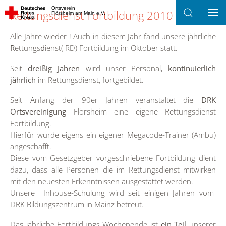
Ortsverein
Rettungsdienst Fortbildung 2010
Flörsheim am Main e.V.
Zum Hauptinhalt springen
Alle Jahre wieder ! Auch in diesem Jahr fand unsere jährliche
R
ettungs
d
ienst( RD) Fortbildung im Oktober statt.
Seit
dreißig Jahren
wird unser Personal,
kontinuierlich
jährlich
im Rettungsdienst, fortgebildet.
Seit Anfang der 90er Jahren veranstaltet die
DRK
Ortsvereinigung
Flörsheim eine eigene Rettungsdienst
Fortbildung.
Hierfür wurde eigens ein eigener Megacode-Trainer (Ambu)
angeschafft.
Diese vom Gesetzgeber vorgeschriebene Fortbildung dient
dazu, dass alle Personen die im Rettungsdienst mitwirken
mit den neuesten Erkenntnissen ausgestattet werden.
Unsere Inhouse-Schulung wird seit einigen Jahren vom
DRK Bildungszentrum in Mainz betreut.
Das jährliche Fortbildungs-Wochenende ist
ein Teil
unserer