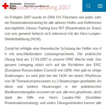
Ortsverein
Megacode Fortbildung 2007
Flörsheim am Main e.V.
Zum Hauptinhalt springen
Im Frühjahr 2007 wurde im DRK OV Flörsheim wie jedes Jahr
ein Reanimationstraining für alle aktiven Helfer und Helferinnen
durchgeführt. Dieses Training kurz RIT (Reanimation im Team)
von uns genannt befasst sich intensivst mit der Herz-Lungen-
Wiederbelebung (HLW).
Zunächst erfolgte eine theoretische Schulung der Helfer von 4
h mit anschließendem Leistungsnachweis. Die praktische
Übung fand am 17.03.2007 in unserer DRK Wache statt. Der
gesamt Lehrgang stützt sich auf die Richtlinien des ERC
(European Resuscitation Council) von 2006. Hier gab es einige
Änderungen, so wird jetzt bei der HLW ein einem Rhythmus
von 30 Thoraxkompressionen zu 2 Beatmungen gearbeitet. An
diese und weitere Neuerungen in der präklinischen
Medikamentengabe mussten wir uns alle erst gewöhnen, doch
dank der Hilfe von Herrn Laudes-Hilz (Ausbilder
Reanimationstraining) und vielen Übungseinheiten kamen alle