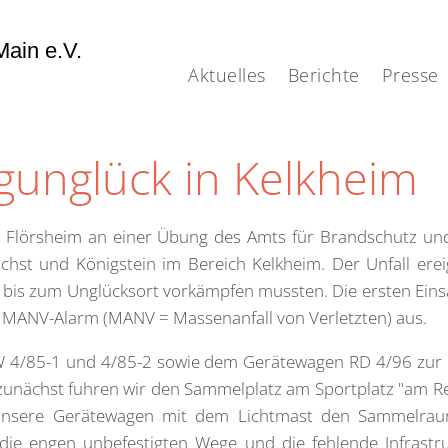
ain e.V.
Aktuelles
Berichte
Presse
unglück in Kelkheim
lörsheim an einer Übung des Amts für Brandschutz un
st und Königstein im Bereich Kelkheim. Der Unfall ereign
t bis zum Unglücksort vorkämpfen mussten. Die ersten Eins
r MANV-Alarm (MANV = Massenanfall von Verletzten) aus.
 4/85-1 und 4/85-2 sowie dem Gerätewagen RD 4/96 zur Ein
 zunächst fuhren wir den Sammelplatz am Sportplatz "am 
te unsere Gerätewagen mit dem Lichtmast den Sammelra
e engen unbefestigten Wege und die fehlende Infrastrukt