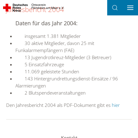
Ortsverein
Jahresbericht 2004
Flörsheim am Main e.V.
Zum Hauptinhalt springen
Daten für das Jahr 2004:
insgesamt 1.381 Mitglieder
30 aktive Mitglieder, davon 25 mit
Funkalarmempfängern (FAE)
13 Jugendrotkreuz-Mitglieder (3 Betreuer)
5 Einsatzfahrzeuge
11.069 geleistete Stunden
143 Hintergrundrettungsdienst-Einsätze / 96
Alarmierungen
2 Blutspendeveranstaltungen
Den Jahresbericht 2004 als PDF-Dokument gibt es
hier
Kontakt