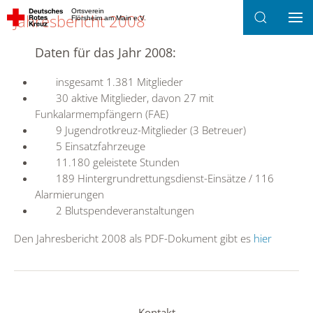
Ortsverein
Jahresbericht 2008
Flörsheim am Main e.V.
Zum Hauptinhalt springen
Daten für das Jahr 2008:
insgesamt 1.381 Mitglieder
30 aktive Mitglieder, davon 27 mit
Funkalarmempfängern (FAE)
9 Jugendrotkreuz-Mitglieder (3 Betreuer)
5 Einsatzfahrzeuge
11.180 geleistete Stunden
189 Hintergrundrettungsdienst-Einsätze / 116
Alarmierungen
2 Blutspendeveranstaltungen
Den Jahresbericht 2008 als PDF-Dokument gibt es
hier
Kontakt